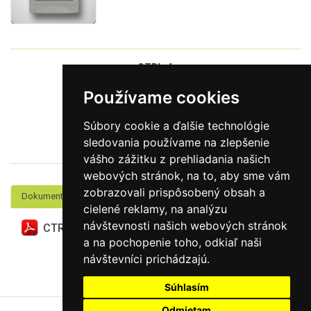
CTRL-A
(kód)
Používame cookies
(Cena bez DPH)
Súbory cookie a ďalšie technológie
na objednávku
sledovania používame na zlepšenie
(Dostupnosť)
vášho zážitku z prehliadania našich
webových stránok, na to, aby sme vám
zobrazovali prispôsobený obsah a
Dokumenty
cielené reklamy, na analýzu
návštevnosti našich webových stránok
CTRL-A_katalogovy_list.pdf
a na pochopenie toho, odkiaľ naši
návštevníci prichádzajú.
Súhlasím
Odmietam