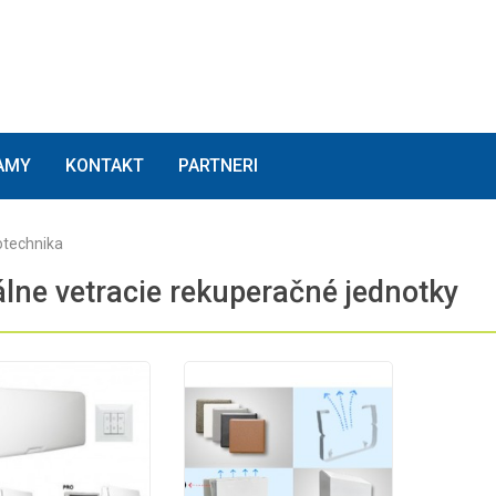
(current)
(current)
(current)
AMY
KONTAKT
PARTNERI
technika
lne vetracie rekuperačné jednotky