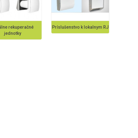
álne rekuperačné
Príslušenstvo k lokalnym RJ
jednotky