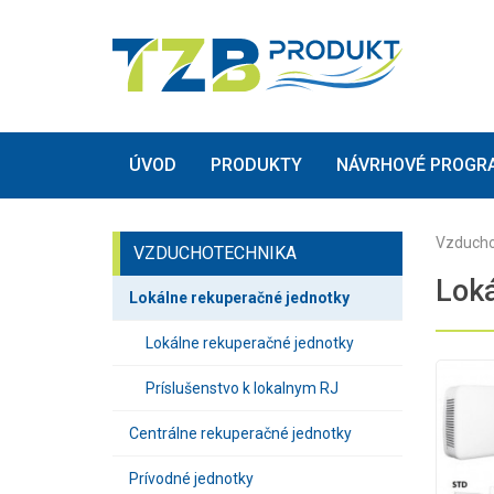
(current)
(current)
ÚVOD
PRODUKTY
NÁVRHOVÉ PROGR
Vzducho
VZDUCHOTECHNIKA
Loká
Lokálne rekuperačné jednotky
Lokálne rekuperačné jednotky
Príslušenstvo k lokalnym RJ
Centrálne rekuperačné jednotky
Prívodné jednotky