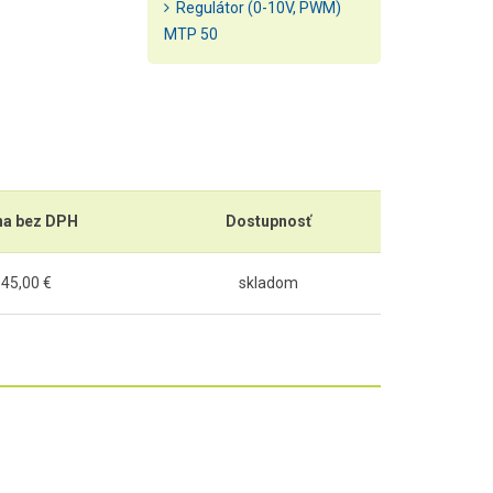
Regulátor (0-10V, PWM)
MTP 50
na bez DPH
Dostupnosť
45,00 €
skladom