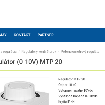
(current)
(current)
(current)
AMY
KONTAKT
PARTNERI
a regulácia
Regulátory ventilátorov
Potenciometrový regulátor
látor (0-10V) MTP 20
Regulátor MTP 20
Odpor 10 kΩ
Vstupné napätie 10Vdc
Výstupné napätie 0-10Vdc
Krytie IP 44