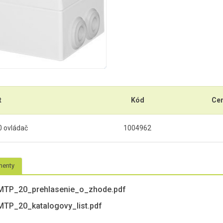
t
Kód
Ce
 ovládač
1004962
enty
MTP_20_prehlasenie_o_zhode.pdf
MTP_20_katalogovy_list.pdf