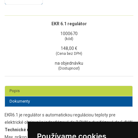
EKR 6.1 regulátor
1000670
(kód)
148,00 €
(Cena bez DPH)
na objednávku
(Dostupnosť)
Popis
Dokumenty
EKR6.1 je regulátor s automatickou reguláciou teploty pre
elektrické ohrievače jednofázové do 3,2kW a dvojfázové do 6,4kW.
Technické údaje:
Používame cookies
Max. príkon [kW]
3,2/230V, 6,4/400V