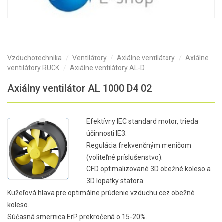
Vzduchotechnika
Ventilátory
Axiálne ventilátory
Axiálne
ventilátory RUCK
Axiálne ventilátory AL-D
Axiálny ventilátor AL 1000 D4 02
Efektívny IEC standard motor, trieda
účinnosti IE3.
Regulácia frekvenčným meničom
(voliteľné príslušenstvo).
CFD optimalizované 3D obežné koleso a
3D lopatky statora.
Kužeľová hlava pre optimálne prúdenie vzduchu cez obežné
koleso.
Súčasná smernica ErP prekročená o 15-20%.