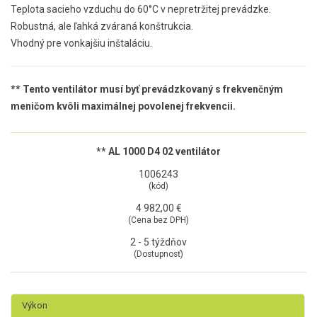
Teplota sacieho vzduchu do 60°C v nepretržitej prevádzke.
Robustná, ale ľahká zváraná konštrukcia.
Vhodný pre vonkajšiu inštaláciu.
** Tento ventilátor musí byť prevádzkovaný s frekvenčným
meničom kvôli maximálnej povolenej frekvencii.
** AL 1000 D4 02 ventilátor
1006243
(kód)
4 982,00 €
(Cena bez DPH)
2 - 5 týždňov
(Dostupnosť)
Výkon