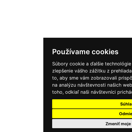
Používame cookies
Súbory cookie a ďalšie technológi
zlepšenie vášho zážitku z prehliad
to, aby sme vám zobrazovali prisp
na analýzu návštevnosti našich we
toho, odkiaľ naši návštevníci prichá
Súhla
Odmi
Zmeniť moje 