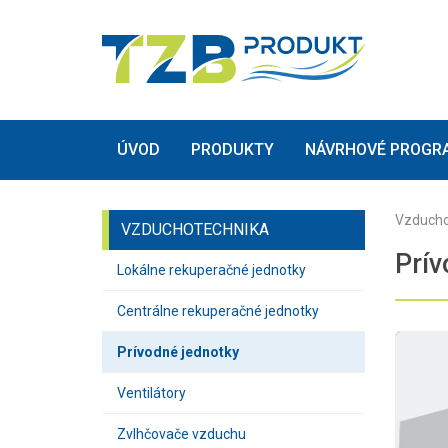
(current)
(current)
ÚVOD
PRODUKTY
NÁVRHOVÉ PROGR
Vzducho
VZDUCHOTECHNIKA
Prív
Lokálne rekuperačné jednotky
Centrálne rekuperačné jednotky
Prívodné jednotky
Ventilátory
Zvlhčovače vzduchu