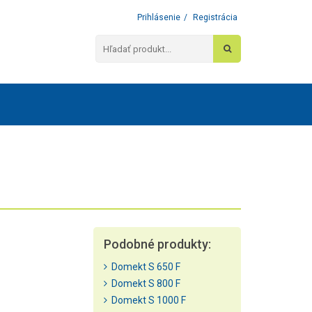
Prihlásenie
/
Registrácia
Podobné produkty:
Domekt S 650 F
Domekt S 800 F
Domekt S 1000 F