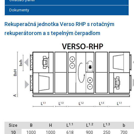
Dokumenty
Rekuperačná jednotka Verso RHP s rotačným
rekuperátorom a s tepelným čerpadlom
1.1
1.2
1.3
Size
B
H
L
L
L
b
10
1000
1000
618
900
250
700