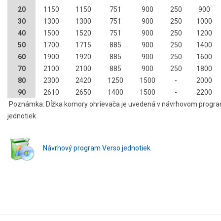
20
1150
1150
751
900
250
900
30
1300
1300
751
900
250
1000
40
1500
1520
751
900
250
1200
50
1700
1715
885
900
250
1400
60
1900
1920
885
900
250
1600
70
2100
2100
885
900
250
1800
80
2300
2420
1250
1500
-
2000
90
2610
2650
1400
1500
-
2200
Poznámka: Dĺžka komory ohrievača je uvedená v návrhovom prog
jednotiek
Návrhový program Verso jednotiek