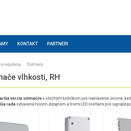
(current)
(current)
(current)
AMY
KONTAKT
PARTNERI
a regulácia
Snímače
ače vlhkosti, RH
aršia verzia snímačov
s otočným kolečkom pre nastavenie úrovne, kedy
šia rada
vybavená novým dizajnom a tromi LED svetlami pre signalizáciu