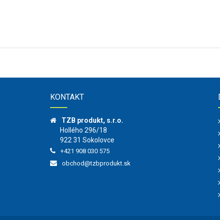
KONTAKT
TZB produkt, s.r.o.
Hollého 296/18
922 31 Sokolovce
+421 908 030 575
obchod@tzbprodukt.sk