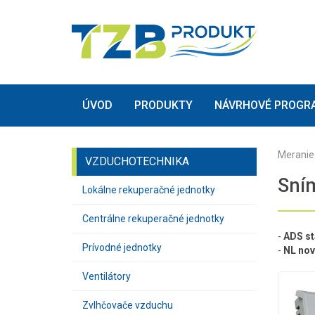
(current)
(current)
ÚVOD
PRODUKTY
NÁVRHOVÉ PROGR
Meranie 
VZDUCHOTECHNIKA
Sním
Lokálne rekuperačné jednotky
Centrálne rekuperačné jednotky
-
ADS st
Prívodné jednotky
-
NL nov
Ventilátory
Zvlhčovače vzduchu