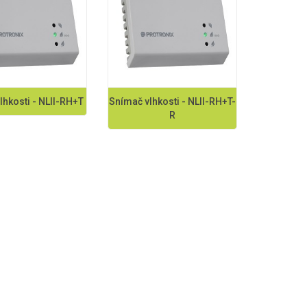
lhkosti - NLII-RH+T
Snímač vlhkosti - NLII-RH+T-
R