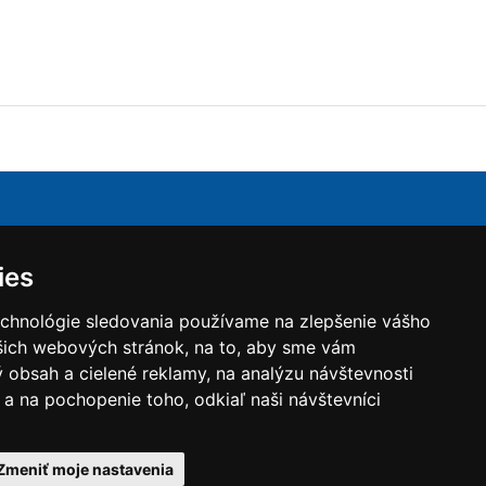
.o.
je obchodná spoločnosť zaoberajúca sa dodávkou
ies
ch zariadení pre Slovenský trh. Hlavným produktom sú
račné jednotky, ktoré zabezpečujú vetranie s
echnológie sledovania používame na zlepšenie vášho
 so spätným získavaním tepla s vysokou účinnosťou
ašich webových stránok, na to, aby sme vám
ch a rotačných rekuperátorov. Jednotkami Komfovent
 obsah a cielené reklamy, na analýzu návštevnosti
úť komfortné a zdravé vnútorné prostredie v bytových
byty) a nebytových (administratívnych a
a na pochopenie toho, odkiaľ naši návštevníci
riestoroch.
Zmeniť moje nastavenia