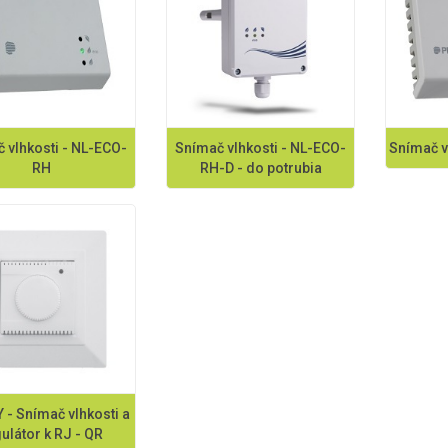
 vlhkosti - NL-ECO-
Snímač vlhkosti - NL-ECO-
Snímač v
RH
RH-D - do potrubia
 - Snímač vlhkosti a
ulátor k RJ - QR